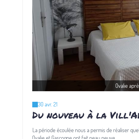
Ovalie aprè
30 avr. 21
Du nouveau à la Vill'A
La période écoulée nous a permis de réaliser qu
Ovalie et Gascogne ont fait peau neuve...