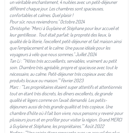
un véritable enchantement, 4 nuitées avec un petit-déjeuner
différent chaque jour. Les chambres sont spacieuses,
confortables et calmes. Quel plaisir !
Pour sûr, nous reviendrons." Octobre 2024
Christophe: "Merci à Guylaine et Stéphane pour leur accueil et
leur gentillesse . Tout était parfait: la propreté des lieux, la
qualité de la literie, l'excellent petit-déjeuner et fait maison ainsi
que l'emplacement et le calme. Une pause idéale pour les
voyageurs à vélo que nous sommes." Juillet 2024
Tan Li : ""Hôtes très accueillants, serviables, vraiment au petit
soin. Chambre très agréable, propre et spacieuse avec tout le
nécessaire, au calme. Petit-déjeuner très copieux avec des
produits locaux ou maison."" Février 2023
Marc : ""Les propriétaires étaient super attentifs et attentionnés
tout en étant très discrets, les dîners excellents, de grande
qualité et légers comme on l'avait demandé. Les petits-
déjeuners aussi de très grande qualité et très copieux. Une
chambre d'hôte où il fait bon vivre, nous pensons y revenir pour
plusieurs jours et en profiter pour visiter la région. Grand MERCI
à Guylaine et Stéphane, les propriétaires."" Août 2022
Nadine : ""Une soirée étape reposante avec un accueil des plus