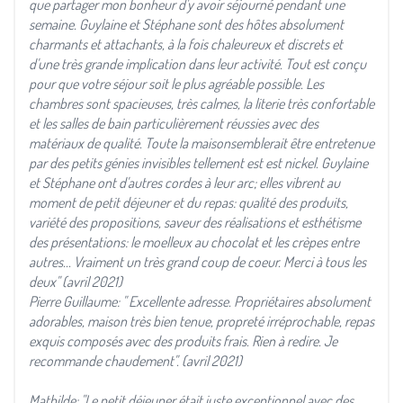
que partager mon bonheur d'y avoir séjourné pendant une
semaine. Guylaine et Stéphane sont des hôtes absolument
charmants et attachants, à la fois chaleureux et discrets et
d'une très grande implication dans leur activité. Tout est conçu
pour que votre séjour soit le plus agréable possible. Les
chambres sont spacieuses, très calmes, la literie très confortable
et les salles de bain particulièrement réussies avec des
matériaux de qualité. Toute la maisonsemblerait être entretenue
par des petits génies invisibles tellement est est nickel. Guylaine
et Stéphane ont d'autres cordes à leur arc; elles vibrent au
moment de petit déjeuner et du repas: qualité des produits,
variété des propositions, saveur des réalisations et esthétisme
des présentations: le moelleux au chocolat et les crèpes entre
autres... Vraiment un très grand coup de coeur. Merci à tous les
deux" (avril 2021)
Pierre Guillaume: " Excellente adresse. Propriétaires absolument
adorables, maison très bien tenue, propreté irréprochable, repas
exquis composés avec des produits frais. Rien à redire. Je
recommande chaudement". (avril 2021)
Mathilde: "Le petit déjeuner était juste exceptionnel avec des