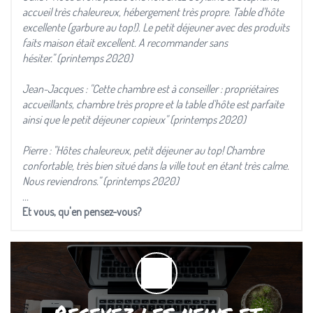
accueil très chaleureux, hébergement très propre. Table d'hôte
excellente (garbure au top!). Le petit déjeuner avec des produits
faits maison était excellent. A recommander sans
hésiter." (printemps 2020)
Jean-Jacques : "Cette chambre est à conseiller : propriétaires
accueillants, chambre très propre et la table d'hôte est parfaite
ainsi que le petit déjeuner copieux" (printemps 2020)
Pierre : "Hôtes chaleureux, petit déjeuner au top! Chambre
confortable, très bien situé dans la ville tout en étant très calme.
Nous reviendrons." (printemps 2020)
...
Et vous, qu'en pensez-vous?
Recevez les news et